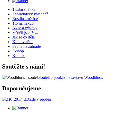
Titulní stránka
Zahradnický kalendář
Rostlina měsíce
Tip na nákup
Akce a výstavy
Věděli jste, že...
Jak se co dělá
Knihovnička
Fauna na zahradě
E-shop
Kontakt
Soutěžte s námi!
Soutěž o poukaz na sestavu Woodblocx
Doporučujeme
Zde v prodeji