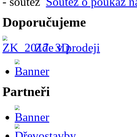
Soutěž o poukaz n
Doporučujeme
Zde v prodeji
Partneři