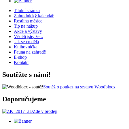
Titulní stránka
Zahradnický kalendář
Rostlina měsíce
Tip na nákup
Akce a výstavy
Věděli jste, že...
Jak se co dělá
Knihovnička
Fauna na zahradě
E-shop
Kontakt
Soutěžte s námi!
Soutěž o poukaz na sestavu Woodblocx
Doporučujeme
Zde v prodeji