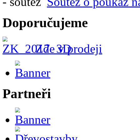
Soutěž o poukaz n
Doporučujeme
Zde v prodeji
Partneři