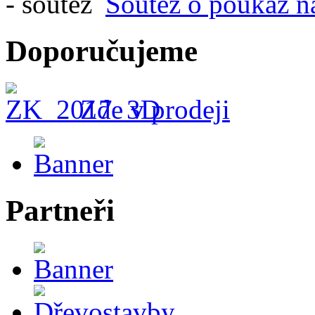
Soutěž o poukaz n
Doporučujeme
Zde v prodeji
Partneři