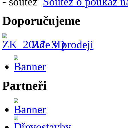
Soutěž o poukaz n
Doporučujeme
Zde v prodeji
Partneři