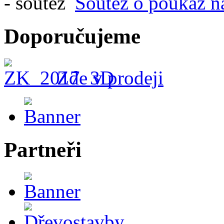
Soutěž o poukaz n
Doporučujeme
Zde v prodeji
Partneři