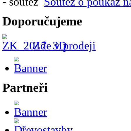
Soutěž o poukaz n
Doporučujeme
Zde v prodeji
Partneři