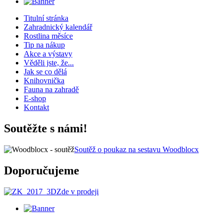
Titulní stránka
Zahradnický kalendář
Rostlina měsíce
Tip na nákup
Akce a výstavy
Věděli jste, že...
Jak se co dělá
Knihovnička
Fauna na zahradě
E-shop
Kontakt
Soutěžte s námi!
Soutěž o poukaz na sestavu Woodblocx
Doporučujeme
Zde v prodeji