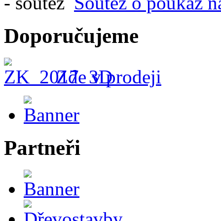
Soutěž o poukaz n
Doporučujeme
Zde v prodeji
Partneři