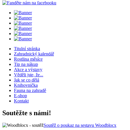
Titulní stránka
Zahradnický kalendář
Rostlina měsíce
Tip na nákup
Akce a výstavy
Věděli jste, že...
Jak se co dělá
Knihovnička
Fauna na zahradě
E-shop
Kontakt
Soutěžte s námi!
Soutěž o poukaz na sestavu Woodblocx