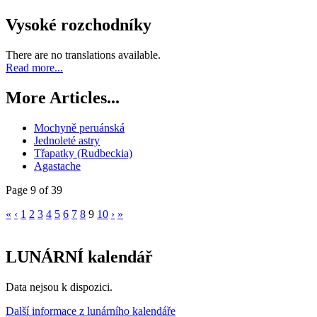
Vysoké rozchodníky
There are no translations available.
Read more...
More Articles...
Mochyně peruánská
Jednoleté astry
Třapatky (Rudbeckia)
Agastache
Page 9 of 39
«
‹
1
2
3
4
5
6
7
8
9
10
›
»
LUNÁRNÍ kalendář
Data nejsou k dispozici.
Další informace z lunárního kalendáře