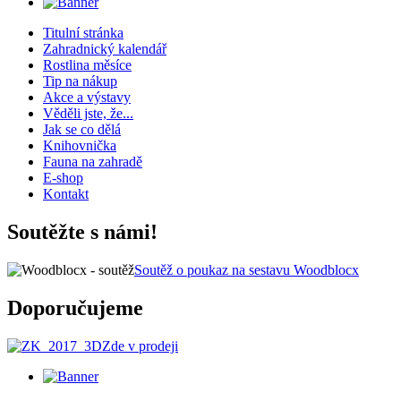
Titulní stránka
Zahradnický kalendář
Rostlina měsíce
Tip na nákup
Akce a výstavy
Věděli jste, že...
Jak se co dělá
Knihovnička
Fauna na zahradě
E-shop
Kontakt
Soutěžte s námi!
Soutěž o poukaz na sestavu Woodblocx
Doporučujeme
Zde v prodeji