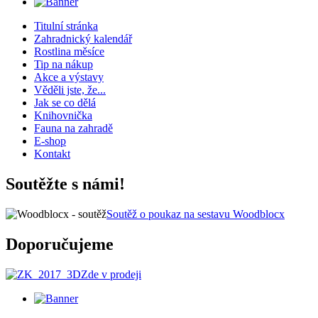
Titulní stránka
Zahradnický kalendář
Rostlina měsíce
Tip na nákup
Akce a výstavy
Věděli jste, že...
Jak se co dělá
Knihovnička
Fauna na zahradě
E-shop
Kontakt
Soutěžte s námi!
Soutěž o poukaz na sestavu Woodblocx
Doporučujeme
Zde v prodeji