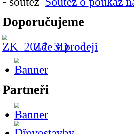
Soutěž o poukaz n
Doporučujeme
Zde v prodeji
Partneři