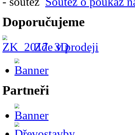
Soutěž o poukaz n
Doporučujeme
Zde v prodeji
Partneři