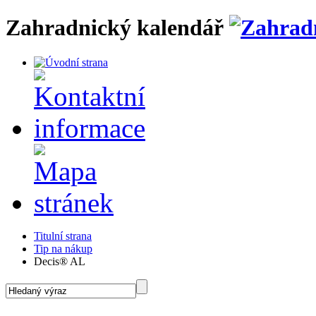
Zahradnický kalendář
Titulní strana
Tip na nákup
Decis® AL