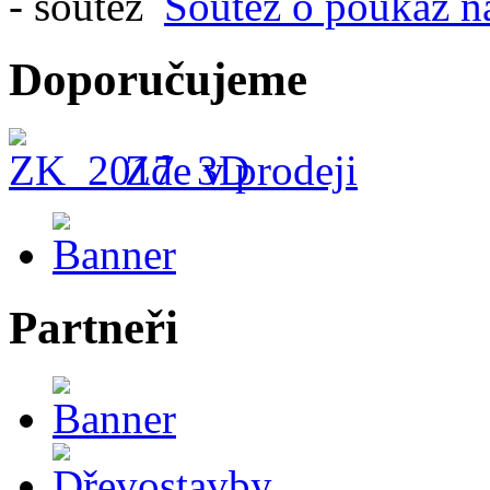
Soutěž o poukaz n
Doporučujeme
Zde v prodeji
Partneři