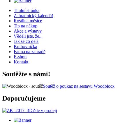
Titulní stránka
Zahradnický kalendář
Rostlina měsíce
Tip na nákup
Akce a výstavy
Věděli jste, že...
Jak se co dělá
Knihovnička
Fauna na zahradě
E-shop
Kontakt
Soutěžte s námi!
Soutěž o poukaz na sestavu Woodblocx
Doporučujeme
Zde v prodeji