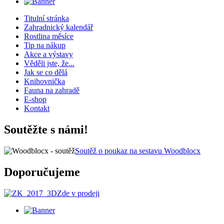
Titulní stránka
Zahradnický kalendář
Rostlina měsíce
Tip na nákup
Akce a výstavy
Věděli jste, že...
Jak se co dělá
Knihovnička
Fauna na zahradě
E-shop
Kontakt
Soutěžte s námi!
Soutěž o poukaz na sestavu Woodblocx
Doporučujeme
Zde v prodeji