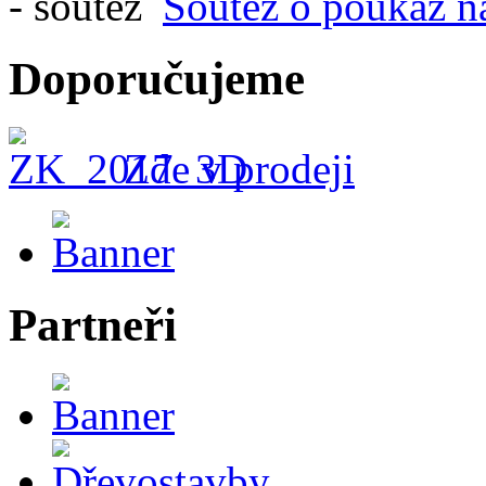
Soutěž o poukaz n
Doporučujeme
Zde v prodeji
Partneři