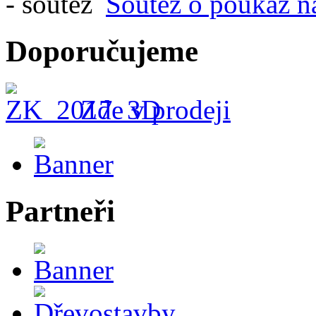
Soutěž o poukaz n
Doporučujeme
Zde v prodeji
Partneři