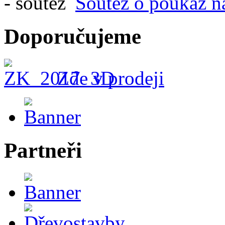
Soutěž o poukaz n
Doporučujeme
Zde v prodeji
Partneři