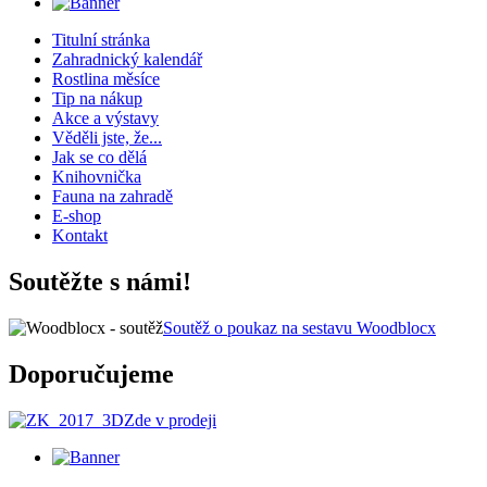
Titulní stránka
Zahradnický kalendář
Rostlina měsíce
Tip na nákup
Akce a výstavy
Věděli jste, že...
Jak se co dělá
Knihovnička
Fauna na zahradě
E-shop
Kontakt
Soutěžte s námi!
Soutěž o poukaz na sestavu Woodblocx
Doporučujeme
Zde v prodeji