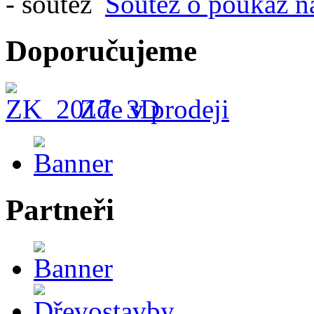
Soutěž o poukaz n
Doporučujeme
Zde v prodeji
Partneři