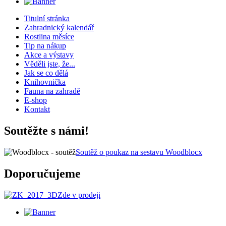
Titulní stránka
Zahradnický kalendář
Rostlina měsíce
Tip na nákup
Akce a výstavy
Věděli jste, že...
Jak se co dělá
Knihovnička
Fauna na zahradě
E-shop
Kontakt
Soutěžte s námi!
Soutěž o poukaz na sestavu Woodblocx
Doporučujeme
Zde v prodeji