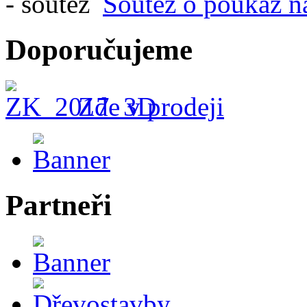
Soutěž o poukaz n
Doporučujeme
Zde v prodeji
Partneři