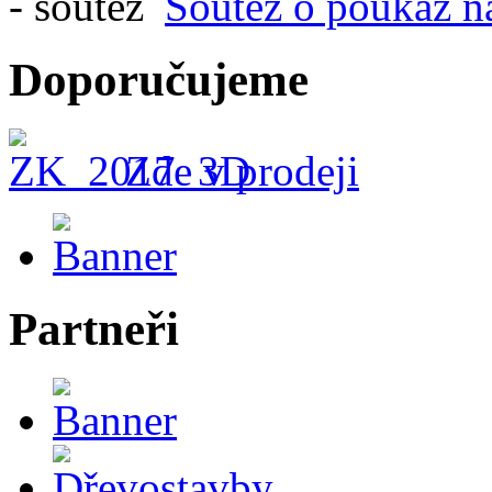
Soutěž o poukaz n
Doporučujeme
Zde v prodeji
Partneři