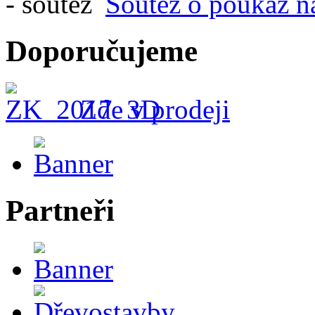
Soutěž o poukaz n
Doporučujeme
Zde v prodeji
Partneři