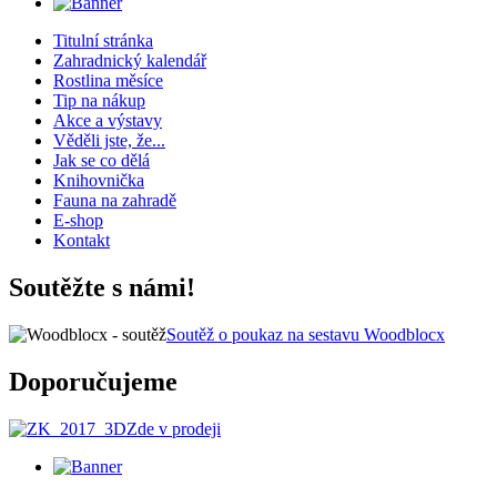
Titulní stránka
Zahradnický kalendář
Rostlina měsíce
Tip na nákup
Akce a výstavy
Věděli jste, že...
Jak se co dělá
Knihovnička
Fauna na zahradě
E-shop
Kontakt
Soutěžte s námi!
Soutěž o poukaz na sestavu Woodblocx
Doporučujeme
Zde v prodeji