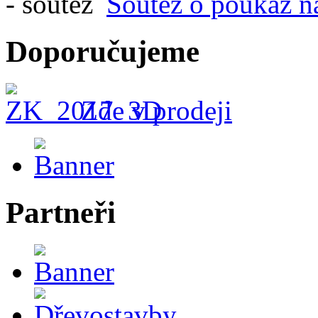
Soutěž o poukaz n
Doporučujeme
Zde v prodeji
Partneři